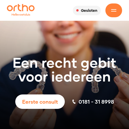
Gesloten
Hellevoetsluis
Een recht gebit
voor iedereen
0181 - 31 8998
Eerste consult