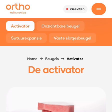
Gesloten
Hellevoetsluis
Activator
Onzichtbare beugel
Sutuurexpansie
Vaste slotjesbeugel
Home
Beugels
Activator
De activator