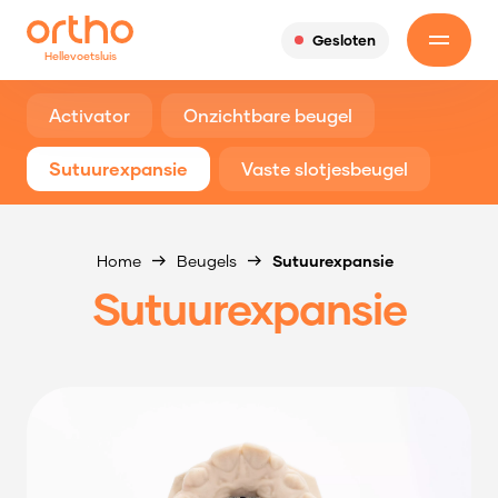
Gesloten
Hellevoetsluis
Activator
Onzichtbare beugel
Sutuurexpansie
Vaste slotjesbeugel
Home
Beugels
Sutuurexpansie
Sutuurexpansie